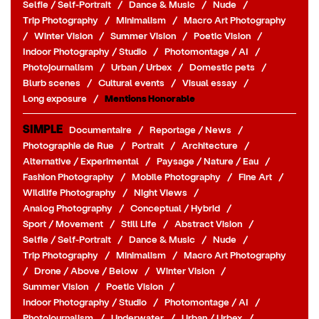
Selfie / Self-Portrait
/
Dance & Music
/
Nude
/
Trip Photography
/
Minimalism
/
Macro Art Photography
/
Winter Vision
/
Summer Vision
/
Poetic Vision
/
Indoor Photography / Studio
/
Photomontage / AI
/
Photojournalism
/
Urban / Urbex
/
Domestic pets
/
Blurb scenes
/
Cultural events
/
Visual essay
/
Long exposure
/
Mentions Honorable
SIMPLE
Documentaire
/
Reportage / News
/
Photographie de Rue
/
Portrait
/
Architecture
/
Alternative / Experimental
/
Paysage / Nature / Eau
/
Fashion Photography
/
Mobile Photography
/
Fine Art
/
Wildlife Photography
/
Night Views
/
Analog Photography
/
Conceptual / Hybrid
/
Sport / Movement
/
Still Life
/
Abstract Vision
/
Selfie / Self-Portrait
/
Dance & Music
/
Nude
/
Trip Photography
/
Minimalism
/
Macro Art Photography
/
Drone / Above / Below
/
Winter Vision
/
Summer Vision
/
Poetic Vision
/
Indoor Photography / Studio
/
Photomontage / AI
/
Photojournalism
/
Underwater
/
Urban / Urbex
/