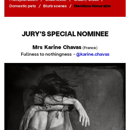
Domestic pets
/
Blurb scenes
/
Mentions Honorable
JURY'S SPECIAL NOMINEE
Mrs Karine Chavas
(France)
Fullness to nothingness -
@karine.chavas