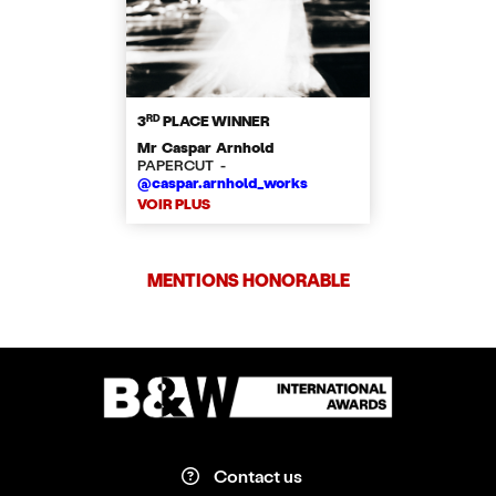
RD
3
PLACE WINNER
Mr Caspar Arnhold
PAPERCUT -
@caspar.arnhold_works
VOIR PLUS
MENTIONS HONORABLE
Contact us