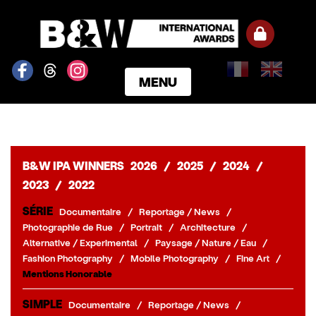
MENU
ACCUEIL
GAGNANTS
CATÉGORIES
B&W IPA WINNERS
2026
/
2025
/
2024
/
NOTRE JURY
2023
/
2022
NOS PRIX
SÉRIE
Documentaire
/
Reportage / News
/
INSCRIPTION
Photographie de Rue
/
Portrait
/
Architecture
/
PARTENAIRES
Alternative / Experimental
/
Paysage / Nature / Eau
/
Fashion Photography
/
Mobile Photography
/
Fine Art
/
CONNEXION
Mentions Honorable
S'INSCRIRE
SIMPLE
Documentaire
/
Reportage / News
/