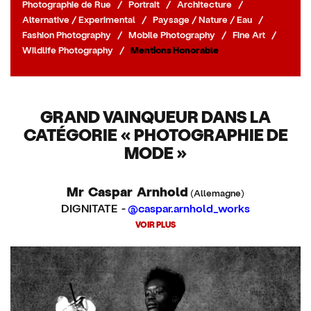
Photographie de Rue
/
Portrait
/
Architecture
/
Alternative / Experimental
/
Paysage / Nature / Eau
/
Fashion Photography
/
Mobile Photography
/
Fine Art
/
Wildlife Photography
/
Mentions Honorable
GRAND VAINQUEUR DANS LA
CATÉGORIE « PHOTOGRAPHIE DE
MODE »
Mr Caspar Arnhold
(Allemagne)
DIGNITATE -
@caspar.arnhold_works
VOIR PLUS