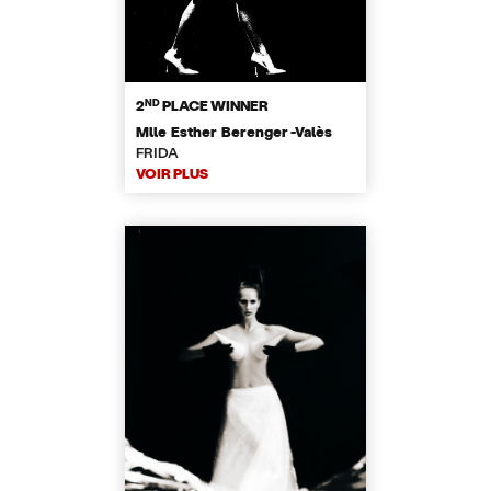
ND
2
PLACE WINNER
Mlle Esther Berenger -Valès
FRIDA
VOIR PLUS